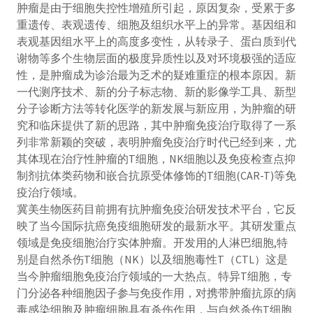
肿瘤是由于细胞失控性增殖所引起，原因复杂，受累于多
重遗传、表观遗传、细胞及组织水平上的异常。基因组和
表观基因组水平上的高度多变性，从转录子、蛋白质到代
谢物等多个生物层面的极度异质性以及对环境极强的适应
性，是肿瘤成为诊治最为乏术的疑难重症的根本原因。新
一代测序技术、新的分子标志物、新的影像学工具、新型
分子诊断方法等转化医学的新发展与新应用，为肿瘤的研
究和临床提供了新的思路，其中肿瘤免疫治疗取得了一系
列非常新颖的突破，表明肿瘤免疫治疗时代已经到来，尤
其体现在治疗性肿瘤的T细胞，NK细胞以及免疫检查点抑
制剂抗体类药物和嵌合抗原受体修饰的T细胞(CAR-T)等免
疫治疗领域。
冀美生物医药目前拥有抗肿瘤免疫治研发技术平台，它反
映了当今国际抗癌免疫细胞研发的最新水平。其研发重点
领域是免疫细胞治疗实体肿瘤。开发用的人淋巴细胞,特
别是自然杀伤T细胞（NK）以及细胞毒性T（CTL）这是
当今肿瘤细胞免疫治疗领域的一大热点。特异T细胞，专
门分泌各种细胞因子参与免疫作用，对携带肿瘤抗原的病
毒感染细胞及肿瘤细胞具有杀伤作用，与自然杀伤T细胞