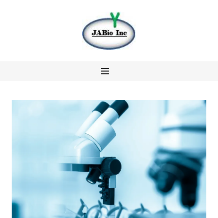
About Us
Research &
Development
Business &
Services
Our Team
Contact us
冀美生物中